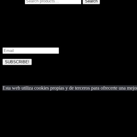
Search for:
Search
Subscribe to our updates
Join our mailing list to receive the latest news and updates from our t
SUBSCRIBE!
Please check your email and confirm your 
Esta web utiliza cookies propias y de terceros para ofrecerte una mejo