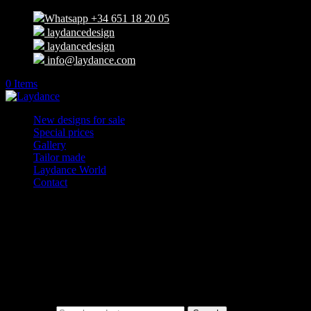
Whatsapp +34 651 18 20 05
laydancedesign
laydancedesign
info@laydance.com
0 Items
New designs for sale
Special prices
Gallery
Tailor made
Laydance World
Contact
Select Page
275325101_3154500851502556_266416031