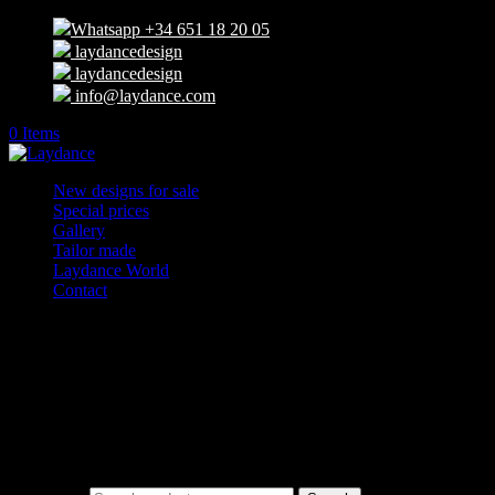
Whatsapp +34 651 18 20 05
laydancedesign
laydancedesign
info@laydance.com
0 Items
New designs for sale
Special prices
Gallery
Tailor made
Laydance World
Contact
Select Page
IMG_20190820_114615_020