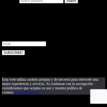
Search for:
Search
Subscribe to our updates
Join our mailing list to receive the latest news and updates from our
team.
SUBSCRIBE!
Please check your email and confirm
your subscription
Esta web utiliza cookies propias y de terceros para ofrecerte una
mejor experiencia y servicio. Al continuar con la navegación
consideramos que aceptas su uso y nuestra política de
cookies
Aceptar
Leer más