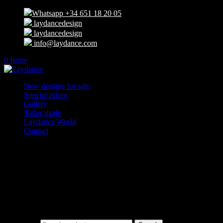
Whatsapp +34 651 18 20 05
laydancedesign
laydancedesign
info@laydance.com
0 Items
New designs for sale
Special prices
Gallery
Tailor made
Laydance World
Contact
Select Page
Silver Sun 3