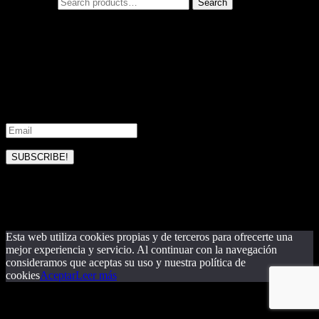
Search for:
Search
Subscribe to our updates
Join our mailing list to receive the latest news and updates from our
team.
SUBSCRIBE!
Please check your email and confirm
your subscription
Esta web utiliza cookies propias y de terceros para ofrecerte una
mejor experiencia y servicio. Al continuar con la navegación
consideramos que aceptas su uso y nuestra política de
cookies
Aceptar
Leer más