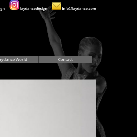
ign
laydancedesign
info@laydance.com
aydance World
Contact