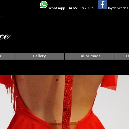
Whatsapp +34 651 18 20 05
laydancedes
s
Gallery
Tailor made
L